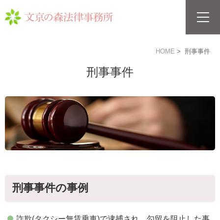
HOME
刑事事件
刑事事件
刑事事件の事例
詐欺(タクシー無賃乗車)で逮捕され、勾留を阻止した事