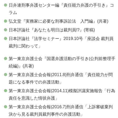
日弁連刑事弁護センター編『責任能力弁護の手引き』コ
ラム
弘文堂『実務家に必要な刑事訴訟法 入門編』(共著)
日本評論社『あなたも明日は裁判員!?』(寄稿)
日本評論社『法学セミナー』2019.10号「座談会 裁判員
裁判に関わって」
第一東京弁護士会『国選弁護活動の手引き(公判前整理手
続編)』(共著)
第一東京弁護士会会報(2011.8)刑弁通信「責任能力が問
題になる事件での弁護活動」
第一東京弁護士会会報(2014.11)模擬評議実施報告「行為
責任を意識した情状弁護」
第一東京弁護士会会報(2016.7)刑弁通信「上訴審破棄判
決から見る裁判員裁判事件の弁護活動」