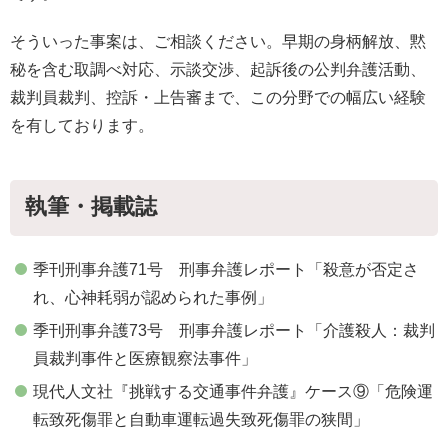
そういった事案は、ご相談ください。早期の身柄解放、黙
秘を含む取調べ対応、示談交渉、起訴後の公判弁護活動、
裁判員裁判、控訴・上告審まで、この分野での幅広い経験
を有しております。
執筆・掲載誌
季刊刑事弁護71号 刑事弁護レポート「殺意が否定さ
れ、心神耗弱が認められた事例」
季刊刑事弁護73号 刑事弁護レポート「介護殺人：裁判
員裁判事件と医療観察法事件」
現代人文社『挑戦する交通事件弁護』ケース⑨「危険運
転致死傷罪と自動車運転過失致死傷罪の狭間」