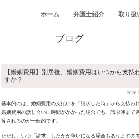
ホーム
弁護士紹介
取り扱
女性の離婚
ブログ
男性の離婚
相続開始後の
【婚姻費用】別居後、婚姻費用はいつから支払
相続開始前の
すか？
慰謝料など民
2026
基本的には、婚姻費用の支払いを「請求した時」から支払わ
刑事事件
婚姻費用の話し合いに時間がかかった場合でも、請求時まで
算されるのが一般的です。
ただし、いつ「請求」したかが争いになる場合もありますの