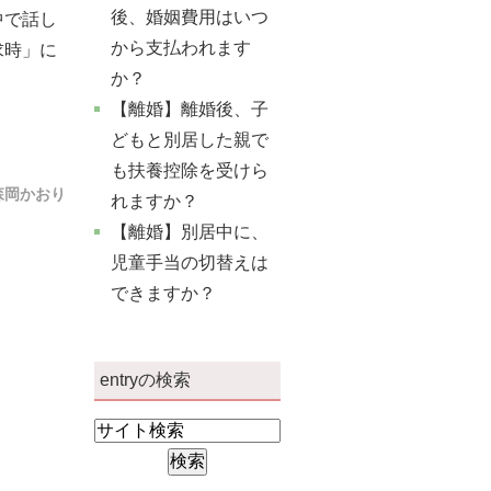
後、婚姻費用はいつ
中で話し
から支払われます
求時」に
か？
【離婚】離婚後、子
どもと別居した親で
も扶養控除を受けら
森岡かおり
れますか？
【離婚】別居中に、
児童手当の切替えは
できますか？
entryの検索