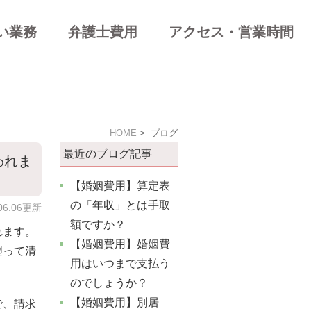
い業務
弁護士費用
アクセス・営業時間
遺産分割
HOME
ブログ
最近のブログ記事
われま
相続対策・遺言
【婚姻費用】算定表
事事件
の「年収」とは手取
.06.06更新
額ですか？
れます。
【婚姻費用】婚姻費
遡って清
用はいつまで支払う
のでしょうか？
【婚姻費用】別居
で、請求